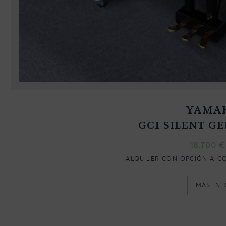
YAMA
GC1 SILENT GE
18.700
€
ALQUILER CON OPCIÓN A C
MÁS IN