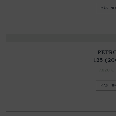
MÁS IN
PETR
125 (20
7.820
€
MÁS IN