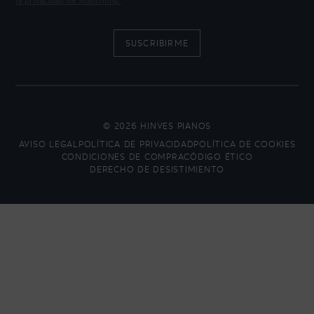
la privacidad de Mailchimp.
Ó
N
D
E
C
A
L
I
D
A
© 2026 HINVES PIANOS
D
AVISO LEGAL
POLÍTICA DE PRIVACIDAD
POLÍTICA DE COOKIES
Y
CONDICIONES DE COMPRA
CÓDIGO ÉTICO
G
DERECHO DE DESISTIMIENTO
A
R
A
N
T
Í
A
E
N
P
I
A