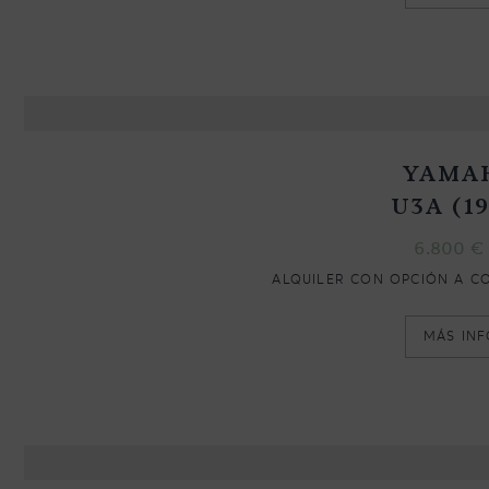
YAMA
U3A (1
6.800
€
ALQUILER CON OPCIÓN A C
MÁS IN