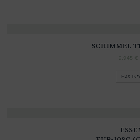
SCHIMMEL T1
9.945
€
MÁS IN
ESSE
EUP-108C (