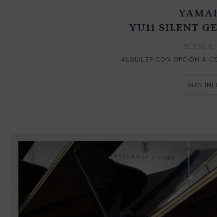
YAMA
YU11 SILENT G
9.350
€
ALQUILER CON OPCIÓN A C
MÁS IN