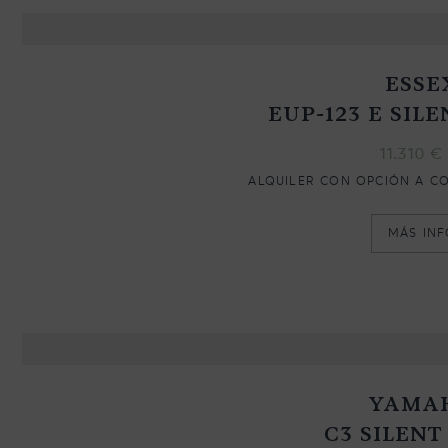
ESSE
EUP-123 E SIL
11.310
€
ALQUILER CON OPCIÓN A C
MÁS IN
YAMA
C3 SILENT 