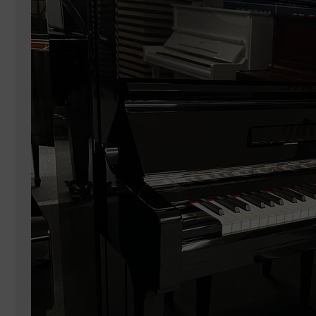
TRANSPORTE Y ALMACENAJE
MANTENIMIENTO Y TASACIÓN
SISTEMA SILENT
RESTAURACIÓN
NOSOTROS
HISTORIA
EQUIPO
MEDIOS
SHOWROOMS
BLOG