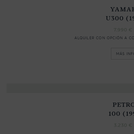
YAMA
U300 (1
7.990
€
ALQUILER CON OPCIÓN A C
MÁS IN
PETR
100 (19
3.230
€