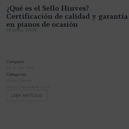
¿Qué es el Sello Hinves?
Certificación de calidad y garantía
en pianos de ocasión
18 junio, 2026
Compartir
Fb
In
Tw
Mail
Categorías
Hinves Pianos
Pianos Steinway & Sons
«
LEER ARTÍCULO
¿
Q
U
É
E
S