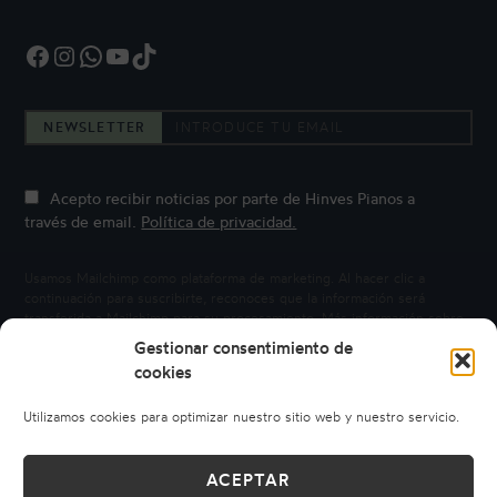
Facebook
Instagram
WhatsApp
YouTube
TikTok
NEWSLETTER
Acepto recibir noticias por parte de Hinves Pianos a
través de email.
Política de privacidad.
Usamos Mailchimp como plataforma de marketing. Al hacer clic a
continuación para suscribirte, reconoces que la información será
transferida a Mailchimp para su procesamiento.
Más información sobre
la privacidad de Mailchimp.
Gestionar consentimiento de
cookies
Utilizamos cookies para optimizar nuestro sitio web y nuestro servicio.
ACEPTAR