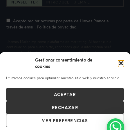
NEWSLETTER
Acepto recibir noticias por parte de Hinves Pianos a
través de email.
Política de privacidad.
Usamos Mailchimp como plataforma de marketing. Al hacer clic a
continuación para suscribirte, reconoces que la información será
transferida a Mailchimp para su procesamiento.
Más información sobre
la privacidad de Mailchimp.
Gestionar consentimiento de
cookies
Utilizamos cookies para optimizar nuestro sitio web y nuestro servicio.
ACEPTAR
RECHAZAR
© 2026 HINVES PIANOS
AVISO LEGAL
POLÍTICA DE PRIVACIDAD
POLÍTICA DE COOKIES
VER PREFERENCIAS
CONDICIONES DE COMPRA
CÓDIGO ÉTICO
DERECHO DE DESISTIMIENTO