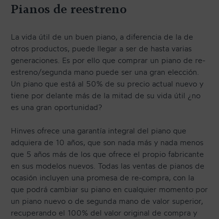
Pianos de reestreno
TRANSPORTE Y ALMACENAJE
MANTENIMIENTO Y TASACIÓN
La vida útil de un buen piano, a diferencia de la de
SISTEMA SILENT
otros productos, puede llegar a ser de hasta varias
generaciones. Es por ello que comprar un piano de re-
RESTAURACIÓN
estreno/segunda mano puede ser una gran elección.
NOSOTROS
Un piano que está al 50% de su precio actual nuevo y
tiene por delante más de la mitad de su vida útil ¿no
es una gran oportunidad?
HISTORIA
Hinves ofrece una garantía integral del piano que
EQUIPO
adquiera de 10 años, que son nada más y nada menos
MEDIOS
que 5 años más de los que ofrece el propio fabricante
en sus modelos nuevos. Todas las ventas de pianos de
SHOWROOMS
ocasión incluyen una promesa de re-compra, con la
BLOG
que podrá cambiar su piano en cualquier momento por
un piano nuevo o de segunda mano de valor superior,
recuperando el 100% del valor original de compra y