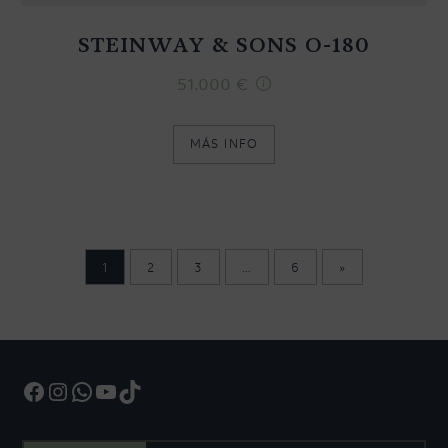
STEINWAY & SONS O-180
51.000
€
MÁS INFO
1
2
3
…
6
»
Facebook
Instagram
WhatsApp
YouTube
TikTok