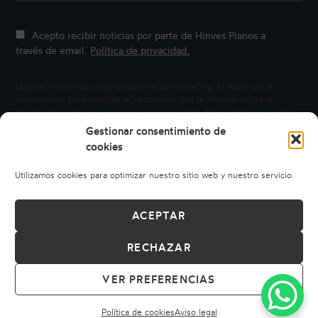
Acepto recibir noticias por parte de Hinves Pianos a
través de email.
Política de privacidad.
Usamos Mailchimp como plataforma de marketing. Al hacer clic a
continuación para suscribirte, reconoces que la información será
transferida a Mailchimp para su procesamiento.
Más información sobre
la privacidad de Mailchimp.
Gestionar consentimiento de
cookies
Utilizamos cookies para optimizar nuestro sitio web y nuestro servicio.
ACEPTAR
RECHAZAR
© 2026 HINVES PIANOS
AVISO LEGAL
POLÍTICA DE PRIVACIDAD
POLÍTICA DE COOKIES
VER PREFERENCIAS
CONDICIONES DE COMPRA
CÓDIGO ÉTICO
DERECHO DE DESISTIMIENTO
Política de cookies
Aviso legal