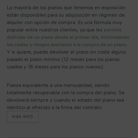
TRANSPORTE Y ALMACENAJE
La mayoría de los pianos que tenemos en exposición
están disponibles para su adquisición en régimen de
MANTENIMIENTO Y TASACIÓN
alquiler con opción de compra. Es una fórmula muy
SISTEMA SILENT
popular entre nuestros clientes, ya que les
permite
disfrutar de un piano desde el primer día, minimizando
RESTAURACIÓN
los costes y riesgos asociados a la compra de un piano
.
NOSOTROS
Y si quiere, puede devolver el piano sin coste alguno
pasado el plazo mínimo (12 meses para los pianos
usados y 18 meses para los pianos nuevos).
HISTORIA
EQUIPO
Fianza equivalente a una mensualidad, siendo
totalmente recuperable con la compra del piano. Se
MEDIOS
devolverá siempre y cuando el estado del piano sea
SHOWROOMS
idéntico al ofrecido a la firma del contrato.
MÁS INFO
BLOG