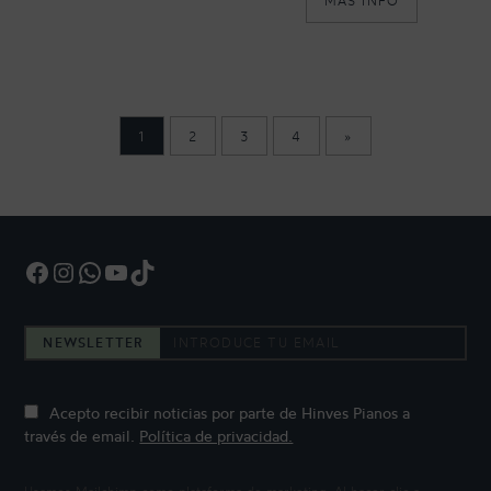
MÁS INFO
1
2
3
4
»
Facebook
Instagram
WhatsApp
YouTube
TikTok
NEWSLETTER
Acepto recibir noticias por parte de Hinves Pianos a
través de email.
Política de privacidad.