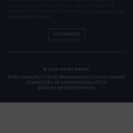
Usamos Mailchimp como plataforma de marketing. Al hacer clic a
continuación para suscribirte, reconoces que la información será
transferida a Mailchimp para su procesamiento.
Más información sobre
la privacidad de Mailchimp.
© 2026 HINVES PIANOS
AVISO LEGAL
POLÍTICA DE PRIVACIDAD
POLÍTICA DE COOKIES
CONDICIONES DE COMPRA
CÓDIGO ÉTICO
DERECHO DE DESISTIMIENTO