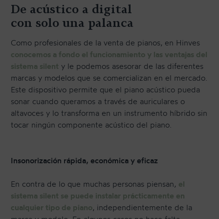
De acústico a digital
TRANSPORTE Y ALMACENAJE
con solo una palanca
MANTENIMIENTO Y TASACIÓN
Como profesionales de la venta de pianos, en Hinves
SISTEMA SILENT
conocemos a fondo el funcionamiento y las ventajas del
RESTAURACIÓN
sistema silent
y le podemos asesorar de las diferentes
NOSOTROS
marcas y modelos que se comercializan en el mercado.
Este dispositivo permite que el piano acústico pueda
sonar cuando queramos a través de auriculares o
HISTORIA
altavoces y lo transforma en un instrumento híbrido sin
tocar ningún componente acústico del piano.
EQUIPO
MEDIOS
Insonorización rápida, económica y eficaz
SHOWROOMS
En contra de lo que muchas personas piensan,
el
BLOG
sistema silent se puede instalar prácticamente en
cualquier tipo de piano
, independientemente de la