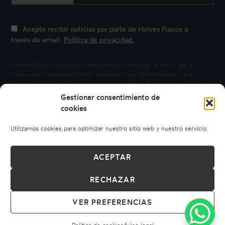
Acepto recibir noticias por parte de Hinves Pianos a
través de email.
Política de privacidad.
Usamos Mailchimp como plataforma de marketing. Al hacer clic a
continuación para suscribirte, reconoces que la información será
transferida a Mailchimp para su procesamiento.
Más información sobre
la privacidad de Mailchimp.
Gestionar consentimiento de
cookies
Utilizamos cookies para optimizar nuestro sitio web y nuestro servicio.
ACEPTAR
RECHAZAR
© 2026 HINVES PIANOS
AVISO LEGAL
POLÍTICA DE PRIVACIDAD
POLÍTICA DE COOKIES
VER PREFERENCIAS
CONDICIONES DE COMPRA
CÓDIGO ÉTICO
DERECHO DE DESISTIMIENTO