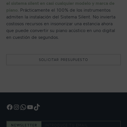
el sistema silent en casi cualquier modelo y marca de
piano
. Prácticamente el 100% de los instrumentos
admiten la instalación del Sistema Silent. No invierta
costosos recursos en insonorizar una estancia ahora
que puede convertir su piano acústico en uno digital
en cuestión de segundos.
SOLICITAR PRESUPUESTO
Facebook
Instagram
WhatsApp
YouTube
TikTok
NEWSLETTER