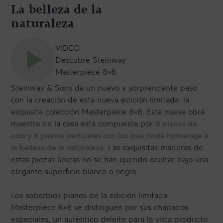
La belleza de la
TRANSPORTE Y ALMACENAJE
naturaleza
MANTENIMIENTO Y TASACIÓN
SISTEMA SILENT
VIDEO
Descubre Steinway
RESTAURACIÓN
Masterpiece 8×8
NOSOTROS
Steinway & Sons da un nuevo y sorprendente paso
con la creación de esta nueva edición limitada: la
exquisita colección Masterpiece 8×8. Esta nueva obra
HISTORIA
maestra de la casa está compuesta por
8 pianos de
EQUIPO
cola y 8 pianos verticales con los que rinde homenaje a
la belleza de la naturaleza
. Las exquisitas maderas de
MEDIOS
estas piezas únicas no se han querido ocultar bajo una
elegante superficie blanca o negra.
SHOWROOMS
BLOG
Los soberbios pianos de la edición limitada
Masterpiece 8×8 se distinguen por sus chapados
especiales, un auténtico deleite para la vista producto