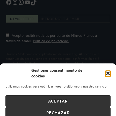
Facebook
Instagram
WhatsApp
YouTube
TikTok
NEWSLETTER
Acepto recibir noticias por parte de Hinves Pianos a
través de email.
Política de privacidad.
Usamos Mailchimp como plataforma de marketing. Al hacer clic a
continuación para suscribirte, reconoces que la información será
transferida a Mailchimp para su procesamiento.
Más información sobre
la privacidad de Mailchimp.
Gestionar consentimiento de
cookies
Utilizamos cookies para optimizar nuestro sitio web y nuestro servicio.
ACEPTAR
RECHAZAR
© 2026 HINVES PIANOS