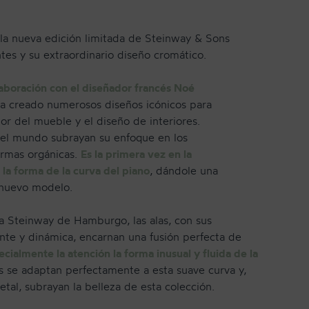
 la nueva edición limitada de Steinway & Sons
tes y su extraordinario diseño cromático.
aboración con el diseñador francés Noé
ha creado numerosos diseños icónicos para
r del mueble y el diseño de interiores.
 el mundo subrayan su enfoque en los
ormas orgánicas.
Es la primera vez en la
NEWSLETTER
 la forma de la curva del piano
, dándole una
 nuevo modelo.
ca Steinway de Hamburgo, las alas, con sus
gante y dinámica, encarnan una fusión perfecta de
cialmente la atención la forma inusual y fluida de la
as se adaptan perfectamente a esta suave curva y,
metal, subrayan la belleza de esta colección.