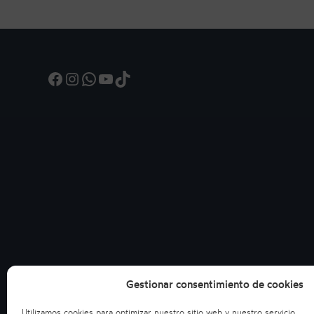
Facebook
Instagram
WhatsApp
YouTube
TikTok
Gestionar consentimiento de cookies
Utilizamos cookies para optimizar nuestro sitio web y nuestro servicio.