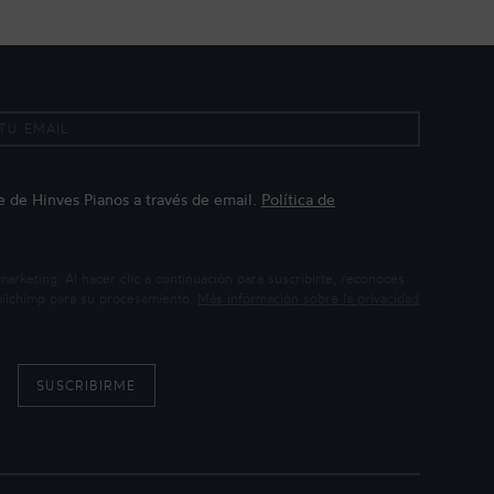
te de Hinves Pianos a través de email.
Política de
keting. Al hacer clic a continuación para suscribirte, reconoces
Mailchimp para su procesamiento.
Más información sobre la privacidad