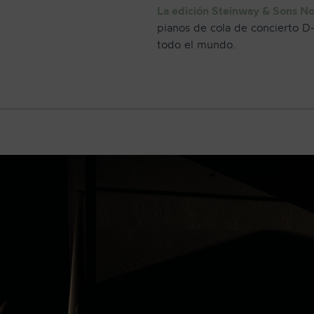
La edición Steinway & Sons No
pianos de cola de concierto D
todo el mundo.