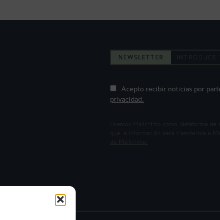
NEWSLETTER
Acepto recibir noticias por par
privacidad.
Usamos Mailchimp como plataforma de mar
que la información será transferida a 
de Mailchimp.