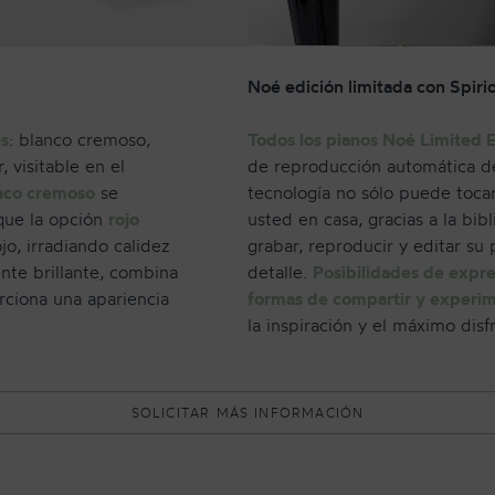
Noé edición limitada con Spirio 
es
: blanco cremoso,
Todos los pianos Noé Limited Ed
 visitable en el
de reproducción automática de
nco cremoso
se
tecnología no sólo puede toca
que la opción
rojo
usted en casa, gracias a la bi
o, irradiando calidez
grabar, reproducir y editar su
ente brillante, combina
detalle.
Posibilidades de expre
rciona una apariencia
formas de compartir y experi
la inspiración y el máximo disf
SOLICITAR MÁS INFORMACIÓN