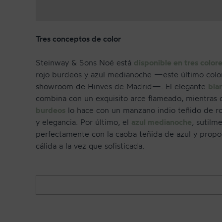
Tres conceptos de color
Steinway & Sons Noé está
disponible en tres color
rojo burdeos y azul medianoche —este último color,
showroom de Hinves de Madrid—. El elegante
bla
combina con un exquisito arce flameado, mientras 
burdeos
lo hace con un manzano indio teñido de roj
y elegancia. Por último, el
azul medianoche
, sutilm
perfectamente con la caoba teñida de azul y propo
cálida a la vez que sofisticada.