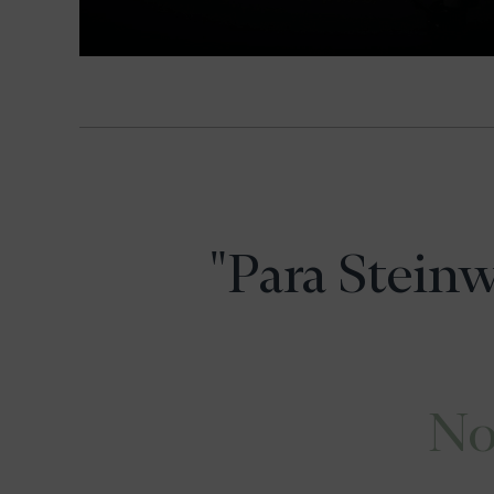
"Para Steinw
No