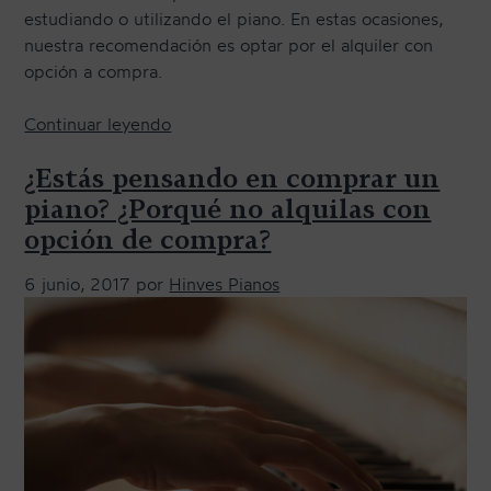
o
estudiando o utilizando el piano. En estas ocasiones,
n
p
nuestra recomendación es optar por el alquiler con
o
c
opción a compra.
q
i
u
ó
«
Continuar leyendo
e
n
L
h
¿Estás pensando en comprar un
a
a
a
c
s
piano? ¿Porqué no alquilas con
s
o
v
e
opción de compra?
m
e
l
p
n
e
6 junio, 2017
por
Hinves Pianos
r
t
g
a
a
i
»
j
d
a
o
s
e
d
s
e
p
a