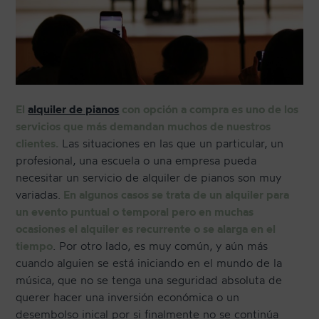
o
a
e
n
s
e
t
r
r
a
e
d
n
El
alquiler de pianos
con opción a compra es uno de los
e
a
servicios que más demandan muchos de nuestros
s
n
clientes.
Las situaciones en las que un particular, un
a
d
profesional, una escuela o una empresa pueda
b
o
necesitar un servicio de alquiler de pianos son muy
e
p
variadas.
En algunos casos se trata de un alquiler para
r
i
un evento puntual o temporal pero en muchas
s
a
ocasiones el alquiler es recurrente o se alarga en el
i
n
tiempo
. Por otro lado, es muy común, y aún más
e
o
cuando alguien se está iniciando en el mundo de la
l
c
música, que no se tenga una seguridad absoluta de
p
o
querer hacer una inversión económica o un
i
n
desembolso inical por si finalmente no se continúa
a