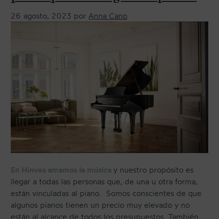
TRANSPORTE Y ALMACENAJE
26 agosto, 2023
por
Anna Cano
MANTENIMIENTO Y TASACIÓN
SISTEMA SILENT
RESTAURACIÓN
NOSOTROS
HISTORIA
EQUIPO
MEDIOS
SHOWROOMS
En Hinves amamos la música
y nuestro propósito es
llegar a todas las personas que, de una u otra forma,
BLOG
están vinculadas al piano. Somos conscientes de que
algunos pianos tienen un precio muy elevado y no
están al alcance de todos los presupuestos. También