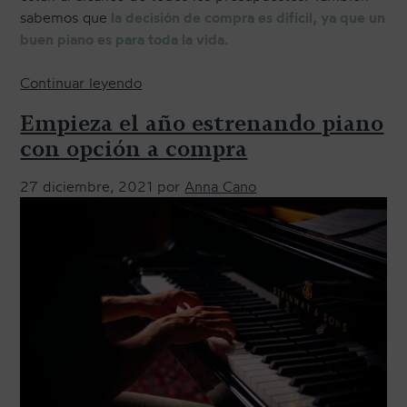
sabemos que
la decisión de compra es difícil, ya que un
buen piano es para toda la vida.
CONTACTO
«
Continuar leyendo
A
Empieza el año estrenando piano
NEWSLETTER
l
con opción a compra
q
u
27 diciembre, 2021
por
Anna Cano
i
l
e
r
c
o
n
o
p
c