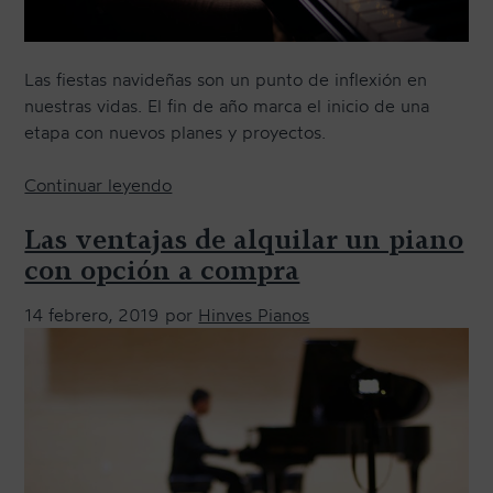
i
ó
n
Las fiestas navideñas son un punto de inflexión en
a
nuestras vidas. El fin de año marca el inicio de una
c
etapa con nuevos planes y proyectos.
o
m
«
Continuar leyendo
p
E
r
Las ventajas de alquilar un piano
m
a
p
con opción a compra
,
i
l
14 febrero, 2019
por
Hinves Pianos
e
a
z
m
a
e
e
j
l
o
a
r
ñ
m