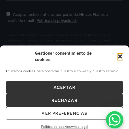
Acepto recibir noticias por parte de Hinves Pianos a
través de email.
Política de privacidad.
Usamos Mailchimp como plataforma de marketing. Al hacer clic a
continuación para suscribirte, reconoces que la información será
transferida a Mailchimp para su procesamiento.
Más información sobre
la privacidad de Mailchimp.
Gestionar consentimiento de
cookies
Utilizamos cookies para optimizar nuestro sitio web y nuestro servicio.
ACEPTAR
RECHAZAR
© 2026 HINVES PIANOS
AVISO LEGAL
POLÍTICA DE PRIVACIDAD
POLÍTICA DE COOKIES
VER PREFERENCIAS
CONDICIONES DE COMPRA
CÓDIGO ÉTICO
DERECHO DE DESISTIMIENTO
Política de cookies
Aviso legal