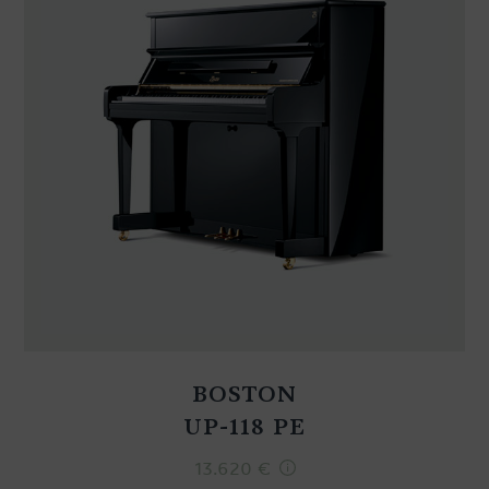
BOSTON
UP-118 PE
13.620
€