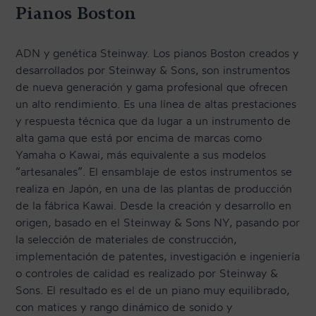
Pianos Boston
TRANSPORTE Y ALMACENAJE
MANTENIMIENTO Y TASACIÓN
ADN y genética Steinway. Los pianos Boston creados y
SISTEMA SILENT
desarrollados por Steinway & Sons, son instrumentos
de nueva generación y gama profesional que ofrecen
RESTAURACIÓN
un alto rendimiento. Es una línea de altas prestaciones
NOSOTROS
y respuesta técnica que da lugar a un instrumento de
alta gama que está por encima de marcas como
Yamaha o Kawai, más equivalente a sus modelos
HISTORIA
“artesanales”. El ensamblaje de estos instrumentos se
realiza en Japón, en una de las plantas de producción
EQUIPO
de la fábrica Kawai. Desde la creación y desarrollo en
MEDIOS
origen, basado en el Steinway & Sons NY, pasando por
la selección de materiales de construcción,
SHOWROOMS
implementación de patentes, investigación e ingeniería
BLOG
o controles de calidad es realizado por Steinway &
Sons. El resultado es el de un piano muy equilibrado,
con matices y rango dinámico de sonido y