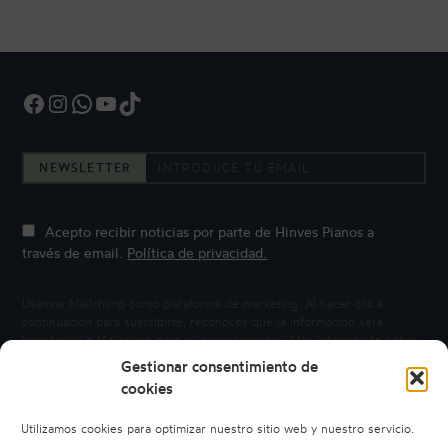
Facebook
Instagram
WhatsApp
YouTube
TikTok
NEWSLETTER
Acepto recibir noticias por parte de Hinves Pianos a
través de email.
Política de privacidad.
Usamos Mailchimp como plataforma de marketing. Al hacer clic a
continuación para suscribirte, reconoces que la información será
transferida a Mailchimp para su procesamiento.
Más información sobre
la privacidad de Mailchimp.
Gestionar consentimiento de
cookies
Utilizamos cookies para optimizar nuestro sitio web y nuestro servicio.