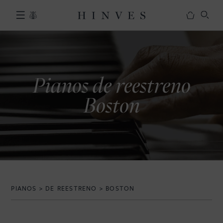
S
a
l
PIANOS
t
a
r
NUEVOS
a
Pianos de reestreno
l
OUTLET
Boston
c
REESTRENO
o
n
ALQUILER CON OPCIÓN A
t
COMPRA
e
MARCAS
n
i
SERVICIOS
d
PIANOS
>
DE REESTRENO
>
BOSTON
o
ALQUILER PARA CONCIERTOS