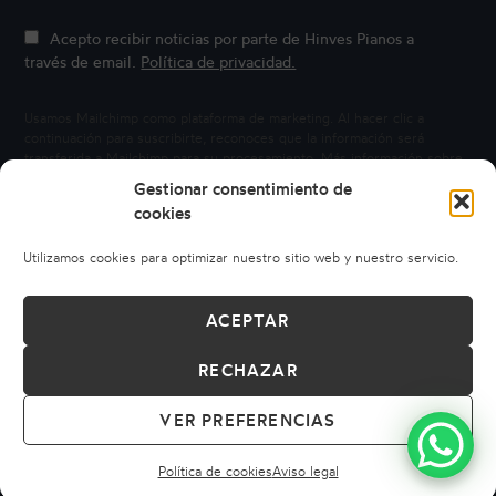
Acepto recibir noticias por parte de Hinves Pianos a
través de email.
Política de privacidad.
Usamos Mailchimp como plataforma de marketing. Al hacer clic a
continuación para suscribirte, reconoces que la información será
transferida a Mailchimp para su procesamiento.
Más información sobre
la privacidad de Mailchimp.
Gestionar consentimiento de
cookies
Utilizamos cookies para optimizar nuestro sitio web y nuestro servicio.
ACEPTAR
RECHAZAR
© 2026 HINVES PIANOS
AVISO LEGAL
POLÍTICA DE PRIVACIDAD
POLÍTICA DE COOKIES
VER PREFERENCIAS
CONDICIONES DE COMPRA
CÓDIGO ÉTICO
DERECHO DE DESISTIMIENTO
Política de cookies
Aviso legal