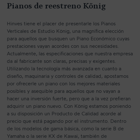
Pianos de reestreno König
TRANSPORTE Y ALMACENAJE
MANTENIMIENTO Y TASACIÓN
Hinves tiene el placer de presentarle los Pianos
SISTEMA SILENT
Verticales de Estudio König, una magnífica elección
para aquellos que busquen un Piano Económico cuyas
RESTAURACIÓN
prestaciones vayan acordes con sus necesidades.
NOSOTROS
Actualmente, las especificaciones que nuestra empresa
da al fabricante son claras, precisas y exigentes.
Utilizando la tecnología más avanzada en cuanto a
HISTORIA
diseño, maquinaria y controles de calidad, apostamos
por ofrecerle un piano con los mejores materiales
EQUIPO
posibles y asequible para aquellos que no vayan a
MEDIOS
hacer una inversión fuerte, pero que a la vez prefieran
adquirir un piano nuevo. Con König estamos poniendo
SHOWROOMS
a su disposición un Producto de Calidad acorde al
BLOG
precio que está pagando por el instrumento. Dentro
de los modelos de gama básica, como la serie B de
Yamaha o la serie KX de Kawai, también de