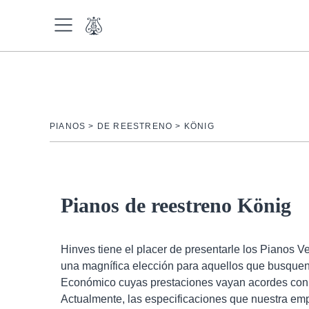
S
a
l
t
a
r
a
l
PIANOS
>
DE REESTRENO
>
KÖNIG
PIANOS
c
o
n
NUEVOS
t
Pianos de reestreno König
e
OUTLET
n
REESTRENO
i
Hinves tiene el placer de presentarle los Pianos Ve
d
ALQUILER CON OPCIÓN A
una magnífica elección para aquellos que busque
o
COMPRA
Económico cuyas prestaciones vayan acordes con
Actualmente, las especificaciones que nuestra emp
MARCAS