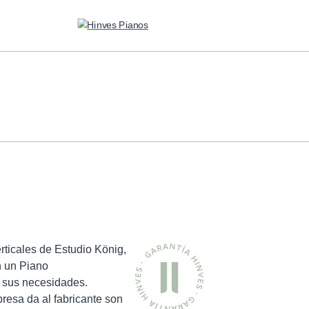
SERVICIOS
ALQUILER PARA CONCIERTOS
TRANSPORTE Y ALMACENAJE
MANTENIMIENTO Y TASACIÓN
rticales de Estudio König,
SISTEMA SILENT
n un Piano
 sus necesidades.
RESTAURACIÓN
resa da al fabricante son