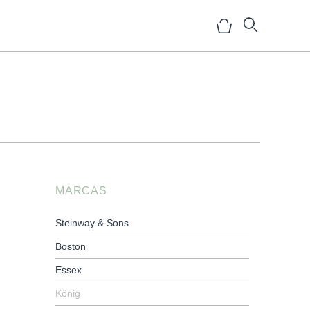
NOSOTROS
HISTORIA
MARCAS
EQUIPO
Steinway & Sons
MEDIOS
Boston
SHOWROOMS
Essex
BLOG
König