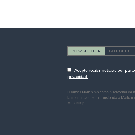
NEWSLETTER
Acepto recibir noticias por par
privacidad.
Usamos Mailchimp como plataforma de mar
la información será transferida a Mailch
Mailchimp.