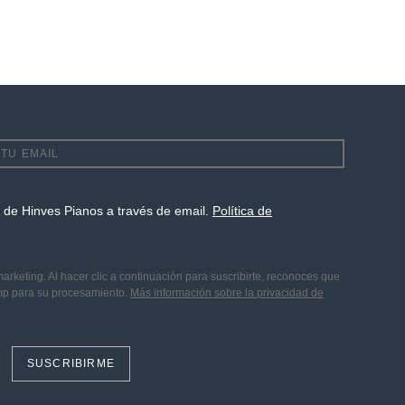
te de Hinves Pianos a través de email.
Política de
keting. Al hacer clic a continuación para suscribirte, reconoces que
imp para su procesamiento.
Más información sobre la privacidad de