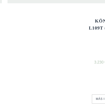
KÖ
L109T 
3.230
MÁS 