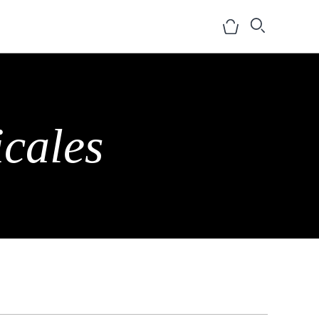
icales
NOSOTROS
HISTORIA
EQUIPO
MEDIOS
SHOWROOMS
BLOG