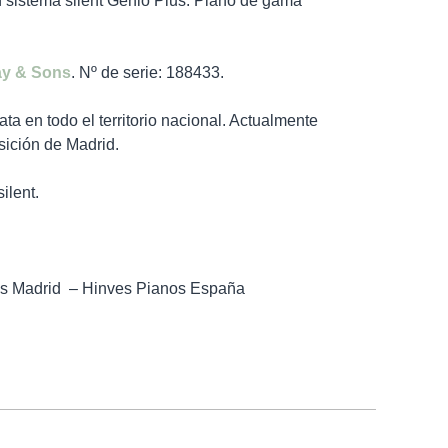
stema silent Genio Plus. Piano de gama
ay & Sons
. Nº de serie:
188433
.
ta en todo el territorio nacional. Actualmente
sición de Madrid.
ilent.
os Madrid – Hinves Pianos España