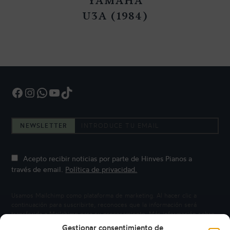
YAMAHA
U3A (1984)
Facebook
Instagram
WhatsApp
YouTube
TikTok
NEWSLETTER
Acepto recibir noticias por parte de Hinves Pianos a
través de email.
Política de privacidad.
Usamos Mailchimp como plataforma de marketing. Al hacer clic a
continuación para suscribirte, reconoces que la información será
transferida a Mailchimp para su procesamiento.
Más información sobre
la privacidad de Mailchimp.
Gestionar consentimiento de