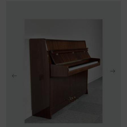
TRANSPORTE Y ALMACENAJE
MANTENIMIENTO Y TASACIÓN
SISTEMA SILENT
RESTAURACIÓN
NOSOTROS
HISTORIA
EQUIPO
MEDIOS
SHOWROOMS
BLOG