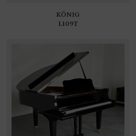
KÖNIG
L109T