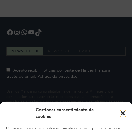
Facebook
Instagram
WhatsApp
YouTube
TikTok
NEWSLETTER
Acepto recibir noticias por parte de Hinves Pianos a
través de email.
Política de privacidad.
Usamos Mailchimp como plataforma de marketing. Al hacer clic a
continuación para suscribirte, reconoces que la información será
transferida a Mailchimp para su procesamiento.
Más información sobre
la privacidad de Mailchimp.
Gestionar consentimiento de
cookies
Utilizamos cookies para optimizar nuestro sitio web y nuestro servicio.