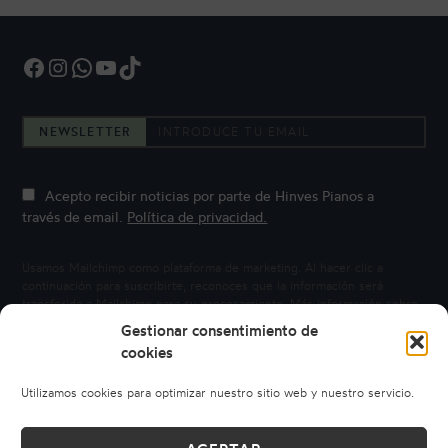
Facebook
Instagram
WhatsApp
YouTube
TikTok
NEWSLETTER
Acepto recibir noticias por parte de Hinves Pianos a
través de email.
Política de privacidad.
Usamos Mailchimp como plataforma de marketing. Al hacer clic a
continuación para suscribirte, reconoces que la información será
transferida a Mailchimp para su procesamiento.
Más información sobre
la privacidad de Mailchimp.
Gestionar consentimiento de
cookies
Utilizamos cookies para optimizar nuestro sitio web y nuestro servicio.