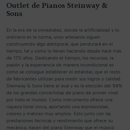
Outlet de Pianos Steinway &
TRANSPORTE Y ALMACENAJE
Sons
MANTENIMIENTO Y TASACIÓN
SISTEMA SILENT
En la era de la inmediatez, donde la artificialidad y lo
ordinario es la norma, unos artesanos siguen
RESTAURACIÓN
construyendo algo atemporal, que perdurará en el
NOSOTROS
tiempo, tal y como lo llevan haciendo desde hace más
de 170 años. Dedicando el tiempo, los recursos, la
pasión y la experiencia de manera incondicional es
HISTORIA
como se consigue establecer el estándar, que el resto
EQUIPO
de fabricantes utilizan para medir sus logros y calidad.
Steinway & Sons tiene el aval y es la elección del 98%
MEDIOS
de los grandes concertistas de piano de primer nivel
por todo el mundo. Como instrumento ofrece una
SHOWROOMS
riqueza tonal única, aportando una expresividad,
BLOG
colores y matices muy amplios. Esto junto con las
prestaciones técnicas y rendimiento que ofrece su
mecánica, hacen del piano Steinway que el músico