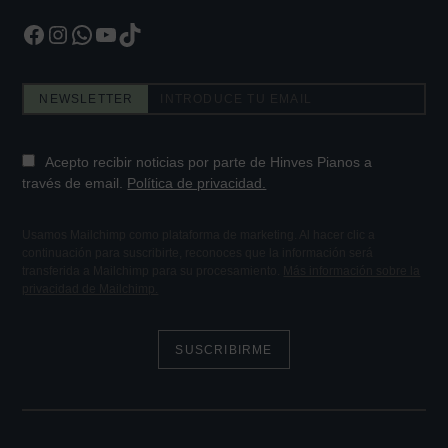
Facebook
Instagram
WhatsApp
YouTube
TikTok
NEWSLETTER
Acepto recibir noticias por parte de Hinves Pianos a
través de email.
Política de privacidad.
Usamos Mailchimp como plataforma de marketing. Al hacer clic a
continuación para suscribirte, reconoces que la información será
transferida a Mailchimp para su procesamiento.
Más información sobre la
privacidad de Mailchimp.