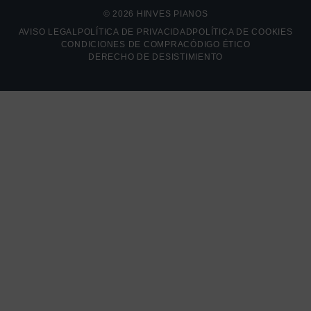
© 2026 HINVES PIANOS
AVISO LEGAL
POLÍTICA DE PRIVACIDAD
POLÍTICA DE COOKIES
CONDICIONES DE COMPRA
CÓDIGO ÉTICO
DERECHO DE DESISTIMIENTO