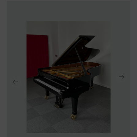
TRANSPORTE Y ALMACENAJE
MANTENIMIENTO Y TASACIÓN
SISTEMA SILENT
RESTAURACIÓN
NOSOTROS
HISTORIA
EQUIPO
MEDIOS
SHOWROOMS
BLOG