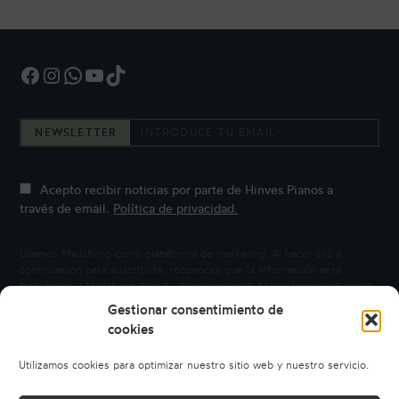
Facebook
Instagram
WhatsApp
YouTube
TikTok
NEWSLETTER
Acepto recibir noticias por parte de Hinves Pianos a
través de email.
Política de privacidad.
Usamos Mailchimp como plataforma de marketing. Al hacer clic a
continuación para suscribirte, reconoces que la información será
transferida a Mailchimp para su procesamiento.
Más información sobre
la privacidad de Mailchimp.
Gestionar consentimiento de
cookies
Utilizamos cookies para optimizar nuestro sitio web y nuestro servicio.