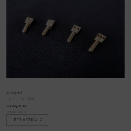
TRANSPORTE Y ALMACENAJE
MANTENIMIENTO Y TASACIÓN
SISTEMA SILENT
RESTAURACIÓN
NOSOTROS
HISTORIA
EQUIPO
MEDIOS
Compartir
Fb
In
Tw
Mail
SHOWROOMS
Categorías
pianopedia
BLOG
«
LEER ARTÍCULO
E
S