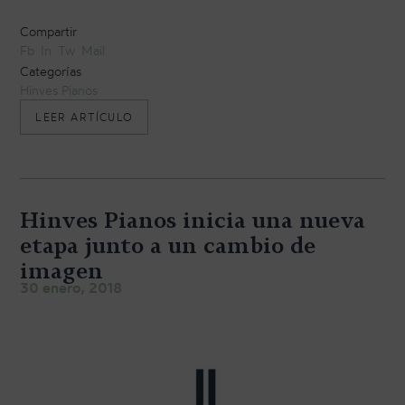
Compartir
Fb
In
Tw
Mail
Categorías
Hinves Pianos
«
LEER ARTÍCULO
E
N
H
I
N
Hinves Pianos inicia una nueva
V
E
etapa junto a un cambio de
S
P
imagen
I
30 enero, 2018
A
N
O
S
E
S
T