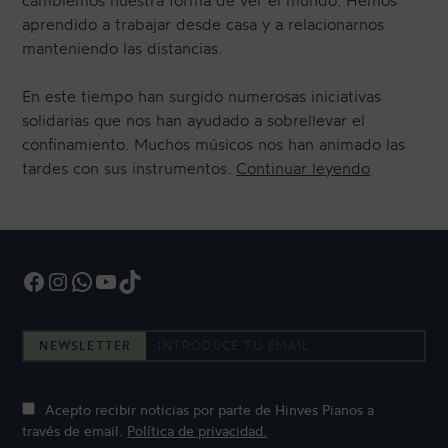
cambiemos nuestra forma de ver el mundo. Hemos
b
aprendido a trabajar desde casa y a relacionarnos
P
manteniendo las distancias.
e
a
En este tiempo han surgido numerosas iniciativas
r
solidarias que nos han ayudado a sobrellevar el
l
confinamiento. Muchos músicos nos han animado las
s
«
tardes con sus instrumentos.
Continuar leyendo
»
P
I
A
N
Facebook
Instagram
WhatsApp
YouTube
TikTok
O
L
A
NEWSLETTER
B
,
d
Acepto recibir noticias por parte de Hinves Pianos a
e
través de email.
Política de privacidad.