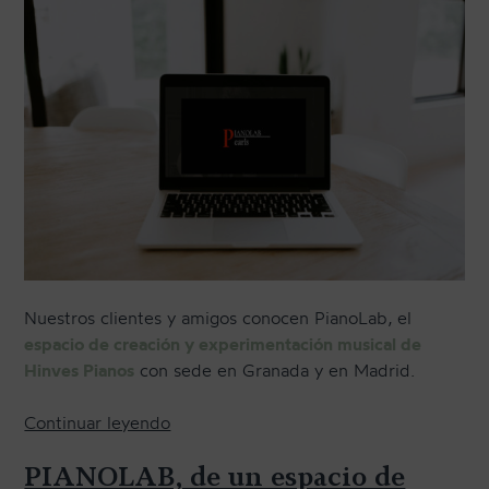
TRANSPORTE Y ALMACENAJE
MANTENIMIENTO Y TASACIÓN
SISTEMA SILENT
RESTAURACIÓN
NOSOTROS
HISTORIA
EQUIPO
Nuestros clientes y amigos conocen PianoLab, el
MEDIOS
espacio de creación y experimentación musical de
Hinves Pianos
con sede en Granada y en Madrid.
SHOWROOMS
BLOG
«
Continuar leyendo
P
PIANOLAB, de un espacio de
r