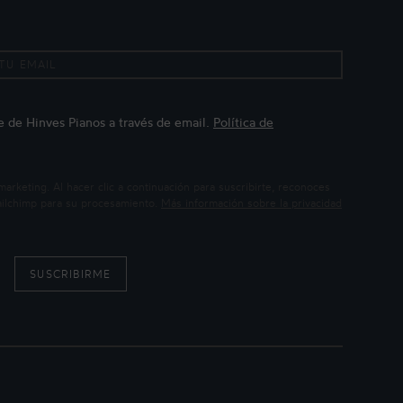
te de Hinves Pianos a través de email.
Política de
keting. Al hacer clic a continuación para suscribirte, reconoces
Mailchimp para su procesamiento.
Más información sobre la privacidad