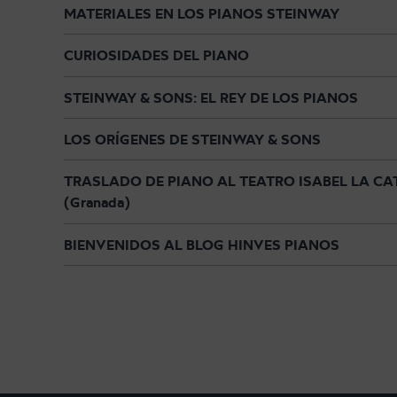
MATERIALES EN LOS PIANOS STEINWAY
N
A
T
»
O
CURIOSIDADES DEL PIANO
M
U
S
STEINWAY & SONS: EL REY DE LOS PIANOS
I
C
LOS ORÍGENES DE STEINWAY & SONS
A
L
»
TRASLADO DE PIANO AL TEATRO ISABEL LA CA
(Granada)
BIENVENIDOS AL BLOG HINVES PIANOS