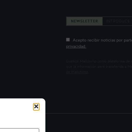
NEWSLETTER
Acepto recibir noticias por par
privacidad.
Usamos Mailchimp como plataforma de mar
que la información será transferida a 
de Mailchimp.