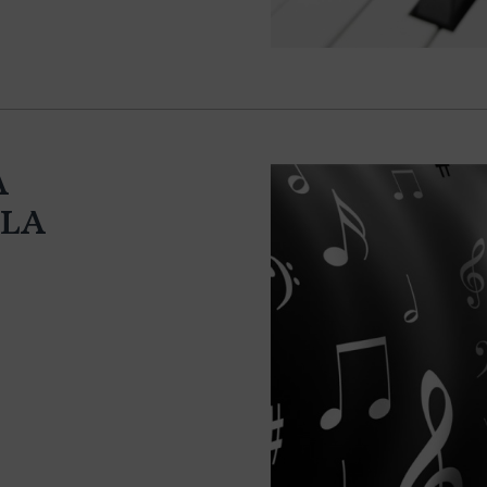
A
ULA