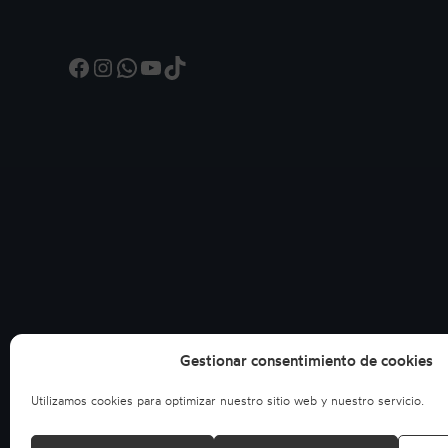
Facebook
Instagram
WhatsApp
YouTube
TikTok
Gestionar consentimiento de cookies
Utilizamos cookies para optimizar nuestro sitio web y nuestro servicio.