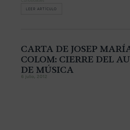
Curiosidades
«
LEER ARTÍCULO
J
Ó
V
E
N
E
S
CARTA DE JOSEP MARÍ
V
I
COLOM: CIERRE DEL A
R
T
DE MÚSICA
U
6 julio, 2012
O
S
O
S
C
O
N
S
T
E
I