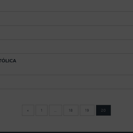
TÓLICA
«
1
…
18
19
20