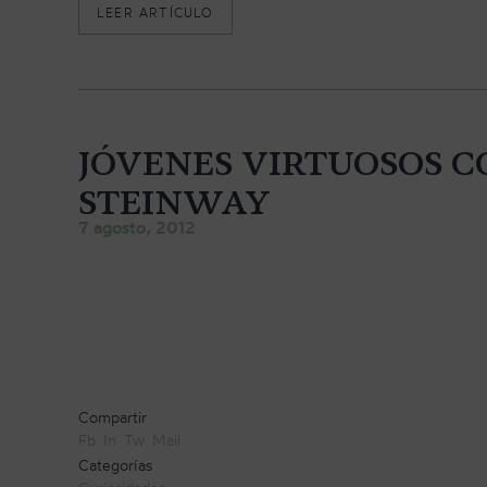
«
LEER ARTÍCULO
N
U
E
S
T
R
O
JÓVENES VIRTUOSOS C
T
R
STEINWAY
A
7 agosto, 2012
B
A
J
O
»
Compartir
Fb
In
Tw
Mail
Categorías