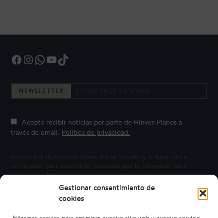
Facebook
Instagram
WhatsApp
YouTube
TikTok
NEWSLETTER
Acepto recibir noticias por parte de Hinves Pianos a
través de email.
Política de privacidad.
Usamos Mailchimp como plataforma de marketing. Al hacer clic a
continuación para suscribirte, reconoces que la información será
transferida a Mailchimp para su procesamiento.
Más información sobre
la privacidad de Mailchimp.
Gestionar consentimiento de
cookies
Utilizamos cookies para optimizar nuestro sitio web y nuestro servicio.