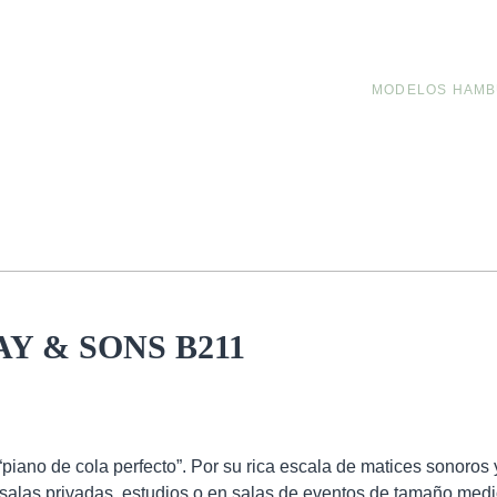
MODELOS HAMB
CONTACTO
Y & SONS B211
iano de cola perfecto”. Por su rica escala de matices sonoros y
 salas privadas, estudios o en salas de eventos de tamaño medi