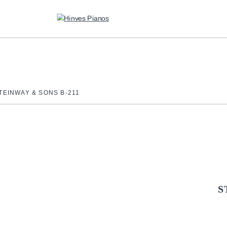
TEINWAY & SONS B-211
SERVICIOS
ALQUILER PARA CONCIERTOS
TRANSPORTE Y ALMACENAJE
MANTENIMIENTO Y TASACIÓN
S
SISTEMA SILENT
RESTAURACIÓN