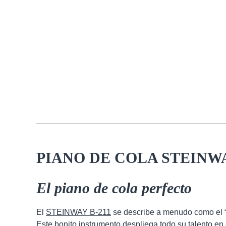
PIANO DE COLA STEINWA
El piano de cola perfecto
El
STEINWAY
B-211
se describe a menudo como el “p
Este bonito instrumento despliega todo su talento en