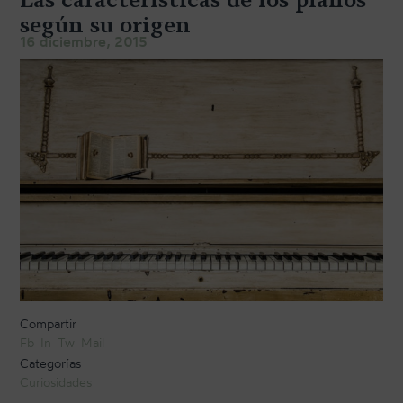
TRANSPORTE Y ALMACENAJE
según su origen
16 diciembre, 2015
MANTENIMIENTO Y TASACIÓN
SISTEMA SILENT
RESTAURACIÓN
NOSOTROS
HISTORIA
EQUIPO
MEDIOS
SHOWROOMS
Compartir
Fb
In
Tw
Mail
BLOG
Categorías
Curiosidades