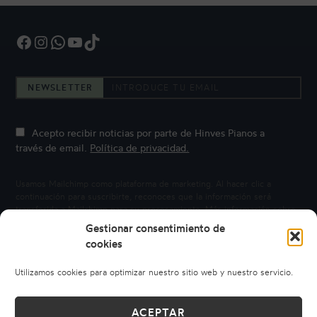
Facebook
Instagram
WhatsApp
YouTube
TikTok
NEWSLETTER
Acepto recibir noticias por parte de Hinves Pianos a
través de email.
Política de privacidad.
Usamos Mailchimp como plataforma de marketing. Al hacer clic a
continuación para suscribirte, reconoces que la información será
transferida a Mailchimp para su procesamiento.
Más información sobre
la privacidad de Mailchimp.
Gestionar consentimiento de
cookies
Utilizamos cookies para optimizar nuestro sitio web y nuestro servicio.
ACEPTAR