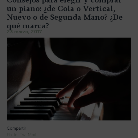
TRANSPORTE Y ALMACENAJE
un piano: ¿de Cola o Vertical,
Nuevo o de Segunda Mano? ¿De
MANTENIMIENTO Y TASACIÓN
qué marca?
SISTEMA SILENT
23 marzo, 2017
RESTAURACIÓN
NOSOTROS
HISTORIA
EQUIPO
MEDIOS
SHOWROOMS
BLOG
Compartir
Fb
In
Tw
Mail