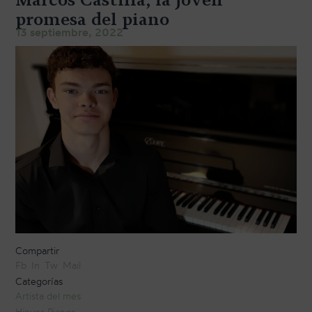
TRANSPORTE Y ALMACENAJE
promesa del piano
13 septiembre, 2022
MANTENIMIENTO Y TASACIÓN
SISTEMA SILENT
RESTAURACIÓN
NOSOTROS
HISTORIA
EQUIPO
MEDIOS
SHOWROOMS
Compartir
Fb
In
Tw
Mail
BLOG
Categorías
Artista del mes
Hinves Pianos