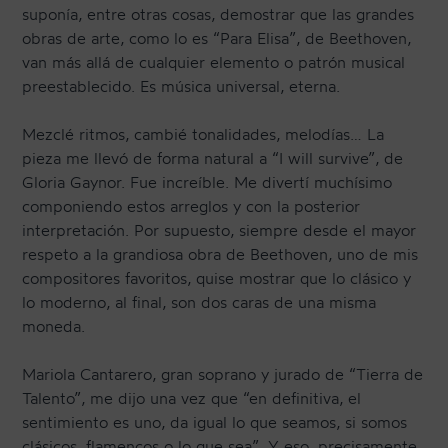
suponía, entre otras cosas, demostrar que las grandes
obras de arte, como lo es “Para Elisa”, de Beethoven,
van más allá de cualquier elemento o patrón musical
preestablecido. Es música universal, eterna.
Mezclé ritmos, cambié tonalidades, melodías… La
pieza me llevó de forma natural a “I will survive”, de
Gloria Gaynor. Fue increíble. Me divertí muchísimo
componiendo estos arreglos y con la posterior
interpretación. Por supuesto, siempre desde el mayor
respeto a la grandiosa obra de Beethoven, uno de mis
compositores favoritos, quise mostrar que lo clásico y
lo moderno, al final, son dos caras de una misma
moneda.
Mariola Cantarero, gran soprano y jurado de “Tierra de
Talento”, me dijo una vez que “en definitiva, el
sentimiento es uno, da igual lo que seamos, si somos
clásicos, flamencos o lo que sea”. Y eso, precisamente,