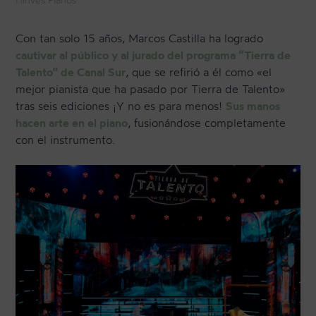
Con tan solo 15 años, Marcos Castilla ha logrado
CONTACTO
cautivar al público y al jurado del programa “Tierra de
Talento” de Canal Sur
, que se refirió a él como «el
mejor pianista que ha pasado por Tierra de Talento»
NEWSLETTER
tras seis ediciones ¡Y no es para menos!
Sus manos
hacen arte en el piano
, fusionándose completamente
con el instrumento.