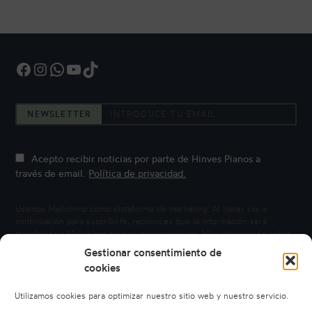
Facebook
Instagram
WhatsApp
YouTube
TikTok
NEWSLETTER
Acepto recibir noticias por parte de Hinves Pianos a
través de email.
Política de privacidad.
Usamos Mailchimp como plataforma de marketing. Al hacer clic a
continuación para suscribirte, reconoces que la información será
transferida a Mailchimp para su procesamiento.
Más información sobre
la privacidad de Mailchimp.
Gestionar consentimiento de
cookies
Utilizamos cookies para optimizar nuestro sitio web y nuestro servicio.