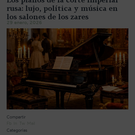
TRANSPORTE Y ALMACENAJE
rusa: lujo, política y música en
los salones de los zares
MANTENIMIENTO Y TASACIÓN
29 enero, 2026
SISTEMA SILENT
RESTAURACIÓN
NOSOTROS
HISTORIA
EQUIPO
MEDIOS
SHOWROOMS
BLOG
Compartir
Fb
In
Tw
Mail
Categorías