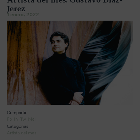
TRANSPORTE Y ALMACENAJE
Jerez
1 enero, 2022
MANTENIMIENTO Y TASACIÓN
SISTEMA SILENT
RESTAURACIÓN
NOSOTROS
HISTORIA
EQUIPO
MEDIOS
SHOWROOMS
Compartir
Fb
In
Tw
Mail
BLOG
Categorías
Artista del mes