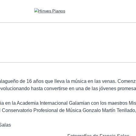
SERVICIOS
ALQUILER PARA CONCIERTOS
lagueño de 16 años que lleva la música en las venas. Comenzó 
evolucionando hasta convertirse en una de las jóvenes promesa
TRANSPORTE Y ALMACENAJE
MANTENIMIENTO Y TASACIÓN
ia en la Academia Internacional Galamian con los maestros Mi
l Conservatorio Profesional de Música Gonzalo Martín Tenllado
SISTEMA SILENT
RESTAURACIÓN