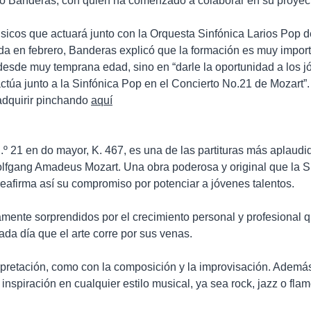
nio Banderas, con quien ha comenzado a colaborar en su proyec
sicos que actuará junto con la Orquesta Sinfónica Larios Pop
a en febrero, Banderas explicó que la formación es muy import
desde muy temprana edad, sino en “darle la oportunidad a los j
ctúa junto a la Sinfónica Pop en el Concierto No.21 de Mozart”. 
adquirir pinchando
aquí
.º 21 en do mayor, K. 467, es una de las partituras más aplaudid
lfgang Amadeus Mozart. Una obra poderosa y original que la Si
afirma así su compromiso por potenciar a jóvenes talentos.
ente sorprendidos por el crecimiento personal y profesional q
da día que el arte corre por sus venas.
terpretación, como con la composición y la improvisación. Ademá
inspiración en cualquier estilo musical, ya sea rock, jazz o fla