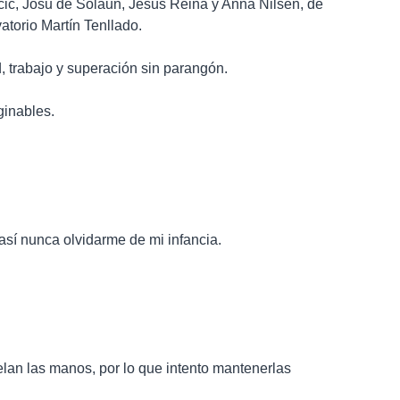
cic, Josu de Solaun, Jesús Reina y Anna Nilsen, de
torio Martín Tenllado.
, trabajo y superación sin parangón.
ginables.
así nunca olvidarme de mi infancia.
elan las manos, por lo que intento mantenerlas