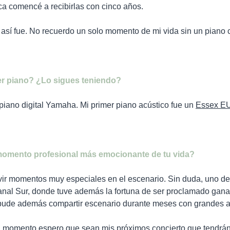
ca comencé a recibirlas con cinco años.
, así fue. No recuerdo un solo momento de mi vida sin un piano 
er piano? ¿Lo sigues teniendo?
 piano digital Yamaha. Mi primer piano acústico fue un
Essex E
 momento profesional más emocionante de tu vida?
ivir momentos muy especiales en el escenario. Sin duda, uno de 
Canal Sur, donde tuve además la fortuna de ser proclamado ganad
pude además compartir escenario durante meses con grandes ar
momento espero que sean mis próximos concierto que tendrán lu