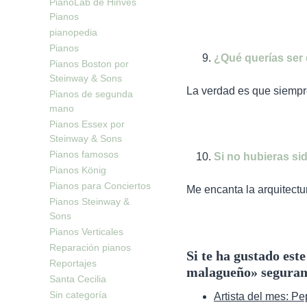
PianoLab de Hinves
Pianos
pianopedia
Pianos
¿Qué querías ser
Pianos Boston por
Steinway & Sons
La verdad es que siempr
Pianos de segunda
mano
Pianos Essex por
Steinway & Sons
Pianos famosos
Si no hubieras si
Pianos König
Pianos para Conciertos
Me encanta la arquitectu
Pianos Steinway &
Sons
Pianos Verticales
Reparación pianos
Si te ha gustado est
Reportajes
malagueño»
seguram
Santa Cecilia
Sin categoría
Artista del mes: P