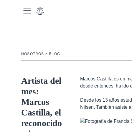
S
a
l
t
a
r
a
l
NOSOTROS
>
BLOG
PIANOS
c
o
n
NUEVOS
Artista del
Marcos Castilla es un ma
t
desde entonces, ha ido 
e
OUTLET
mes:
n
REESTRENO
Marcos
Desde los 13 años estud
i
Nilsen. También asiste a
d
Castilla, el
ALQUILER CON OPCIÓN A
o
COMPRA
reconocido
MARCAS