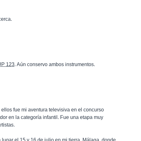
cerca.
UP 123
. Aún conservo ambos instrumentos.
ellos fue mi aventura televisiva en el concurso
or en la categoría infantil. Fue una etapa muy
tistas.
gar el 15 y 16 de julio en mi tierra, Málaga, donde