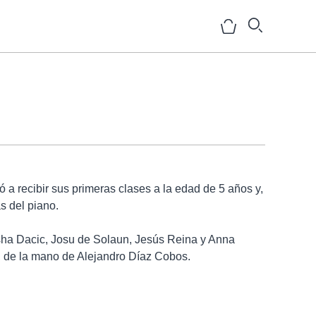
NOSOTROS
HISTORIA
a recibir sus primeras clases a la edad de 5 años y,
s del piano.
EQUIPO
MEDIOS
sha Dacic, Josu de Solaun, Jesús Reina y Anna
, de la mano de Alejandro Díaz Cobos.
SHOWROOMS
BLOG