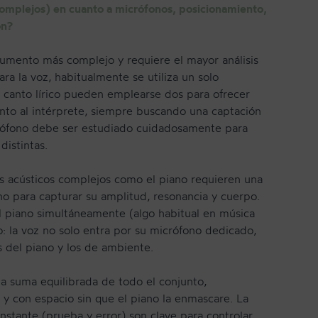
complejos) en cuanto a micrófonos, posicionamiento,
ón?
trumento más complejo y requiere el mayor análisis
ra la voz, habitualmente se utiliza un solo
 canto lírico pueden emplearse dos para ofrecer
nto al intérprete, siempre buscando una captación
crófono debe ser estudiado cuidadosamente para
distintas.
s acústicos complejos como el piano requieren una
no para capturar su amplitud, resonancia y cuerpo.
l piano simultáneamente (algo habitual en música
ico: la voz no solo entra por su micrófono dedicado,
s del piano y los de ambiente.
 la suma equilibrada de todo el conjunto,
 y con espacio sin que el piano la enmascare. La
onstante (prueba y error) son clave para controlar