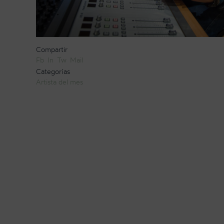
Compartir
Fb
In
Tw
Mail
Categorías
Artista del mes