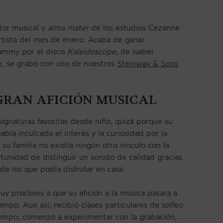
tor musical y
alma mater
de los estudios Cezanne
rtista del mes de enero. Acaba de ganar
ammy por el disco
Kaleidoscope
, de Isabel
e, se grabó con uno de nuestros
Steinway & Sons
GRAN AFICIÓN MUSICAL
NEWSLETTER
signaturas favoritas desde niño, quizá porque su
bía inculcado el interés y la curiosidad por la
su familia no existía ningún otro vínculo con la
rtunidad de distinguir un sonido de calidad gracias
de los que podía disfrutar en casa.
y proclives a que su afición a la música pasara a
mpo. Aun así, recibió clases particulares de solfeo
iempo, comenzó a experimentar con la grabación,