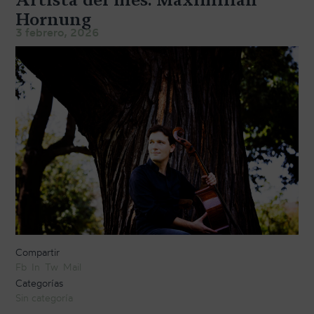
TRANSPORTE Y ALMACENAJE
Hornung
3 febrero, 2026
MANTENIMIENTO Y TASACIÓN
SISTEMA SILENT
RESTAURACIÓN
NOSOTROS
HISTORIA
EQUIPO
MEDIOS
SHOWROOMS
Compartir
Fb
In
Tw
Mail
BLOG
Categorías
Sin categoría