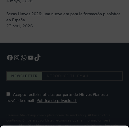
4 mayo, 2026
Becas Hinves 2026: una nueva era para la formación pianística
en España
23 abril, 2026
Facebook
Instagram
WhatsApp
YouTube
TikTok
NEWSLETTER
Acepto recibir noticias por parte de Hinves Pianos a
través de email.
Política de privacidad.
Usamos Mailchimp como plataforma de marketing. Al hacer clic a
continuación para suscribirte, reconoces que la información será
transferida a Mailchimp para su procesamiento.
Más información sobre