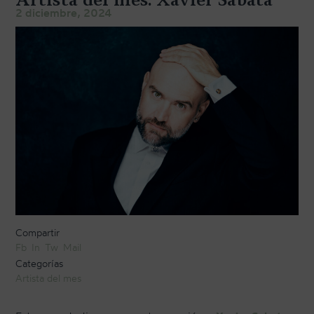
TRANSPORTE Y ALMACENAJE
2 diciembre, 2024
MANTENIMIENTO Y TASACIÓN
SISTEMA SILENT
RESTAURACIÓN
NOSOTROS
HISTORIA
EQUIPO
MEDIOS
Compartir
SHOWROOMS
Fb
In
Tw
Mail
Categorías
BLOG
Artista del mes