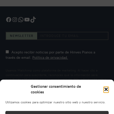
Facebook
Instagram
WhatsApp
YouTube
TikTok
NEWSLETTER
Acepto recibir noticias por parte de Hinves Pianos a
través de email.
Política de privacidad.
Usamos Mailchimp como plataforma de marketing. Al hacer clic a
continuación para suscribirte, reconoces que la información será
transferida a Mailchimp para su procesamiento.
Más información sobre
la privacidad de Mailchimp.
Gestionar consentimiento de
cookies
Utilizamos cookies para optimizar nuestro sitio web y nuestro servicio.