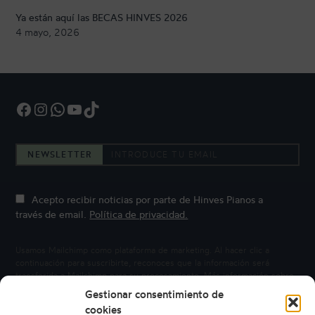
Ya están aquí las BECAS HINVES 2026
4 mayo, 2026
Facebook
Instagram
WhatsApp
YouTube
TikTok
NEWSLETTER
Acepto recibir noticias por parte de Hinves Pianos a
través de email.
Política de privacidad.
Usamos Mailchimp como plataforma de marketing. Al hacer clic a
continuación para suscribirte, reconoces que la información será
transferida a Mailchimp para su procesamiento.
Más información sobre
la privacidad de Mailchimp.
Gestionar consentimiento de
cookies