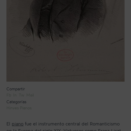
CONTACTO
NEWSLETTER
Compartir
Fb
In
Tw
Mail
Categorías
Hinves Pianos
El
piano
fue el instrumento central del Romanticismo
en la Europa del siglo XIX. Virtuosos como Franz Liszt