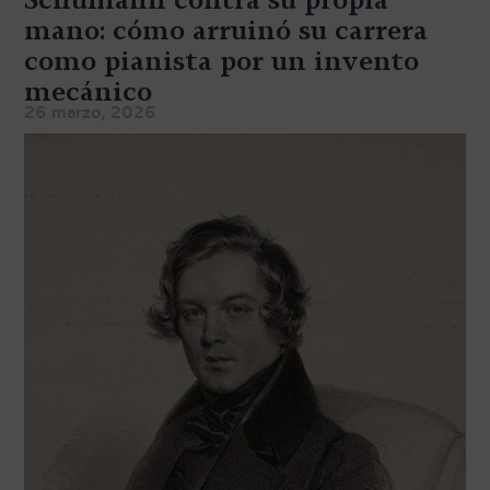
TRANSPORTE Y ALMACENAJE
mano: cómo arruinó su carrera
como pianista por un invento
MANTENIMIENTO Y TASACIÓN
mecánico
SISTEMA SILENT
26 marzo, 2026
RESTAURACIÓN
NOSOTROS
HISTORIA
EQUIPO
MEDIOS
SHOWROOMS
BLOG