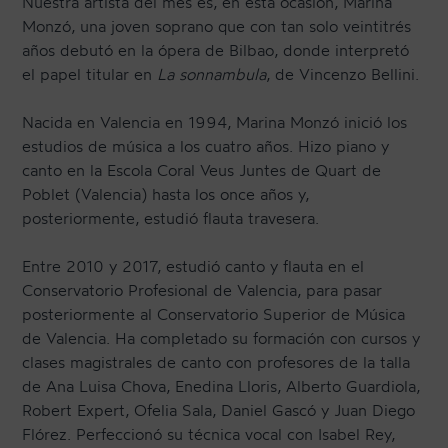
Nuestra artista del mes es, en esta ocasión, Marina
Monzó, una joven soprano que con tan solo veintitrés
años debutó en la ópera de Bilbao, donde interpretó
CONTACTO
el papel titular en
La sonnambula
, de Vincenzo Bellini.
Nacida en Valencia en 1994, Marina Monzó inició los
NEWSLETTER
estudios de música a los cuatro años. Hizo piano y
canto en la Escola Coral Veus Juntes de Quart de
Poblet (Valencia) hasta los once años y,
posteriormente, estudió flauta travesera.
Entre 2010 y 2017, estudió canto y flauta en el
Conservatorio Profesional de Valencia, para pasar
posteriormente al Conservatorio Superior de Música
de Valencia. Ha completado su formación con cursos y
clases magistrales de canto con profesores de la talla
de Ana Luisa Chova, Enedina Lloris, Alberto Guardiola,
Robert Expert, Ofelia Sala, Daniel Gascó y Juan Diego
Flórez. Perfeccionó su técnica vocal con Isabel Rey,