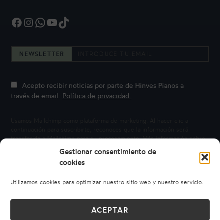
Facebook
Instagram
WhatsApp
YouTube
TikTok
NEWSLETTER
Acepto recibir noticias por parte de Hinves Pianos a
través de email.
Política de privacidad.
Usamos Mailchimp como plataforma de marketing. Al hacer clic a
continuación para suscribirte, reconoces que la información será
transferida a Mailchimp para su procesamiento.
Más información sobre
la privacidad de Mailchimp.
Gestionar consentimiento de
cookies
Utilizamos cookies para optimizar nuestro sitio web y nuestro servicio.
ACEPTAR