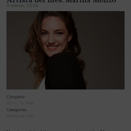
TRANSPORTE Y ALMACENAJE
3 marzo, 2026
MANTENIMIENTO Y TASACIÓN
SISTEMA SILENT
RESTAURACIÓN
NOSOTROS
HISTORIA
EQUIPO
MEDIOS
Compartir
SHOWROOMS
Fb
In
Tw
Mail
Categorías
BLOG
Artista del mes