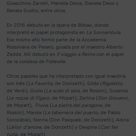
Gioacchino Zarrelli, Mariella Devia, Daniela Dessi y
Renata Scotto, entre otros.
En 2016 debutó en la ópera de Bilbao, donde
interpretó el papel protagonista en
La Sonnambula
.
Ese mismo año formó parte de la Accademia
Rossiniana de Pesaro, guiada por el maestro Alberto
Zedda. Allí debutó en
Il viaggio a Reims
con el papel
de la condesa de Folleville.
Otros papeles que ha interpretado con igual maestría
son Inés (
La Favorita
, de Donizetti), Gilda (
Rigoletto
,
de Verdi), Giulia (
La scala di seta
, de Rossini), Susanna
(
Le nozze di Figaro
, de Mozart), Zerlina (
Don Giovanni
,
de Mozart), Fluvia (
La pietra del paragone
, de
Rossini), Marola (
La tabernera del puerto
, de Pablo
Sorozábal), Norina (Don Pasquale, de Donizetti), Adina
(
L’elisir d’amore
, de Donizetti) y Despina (
Così fan
tutte
, de Mozart).