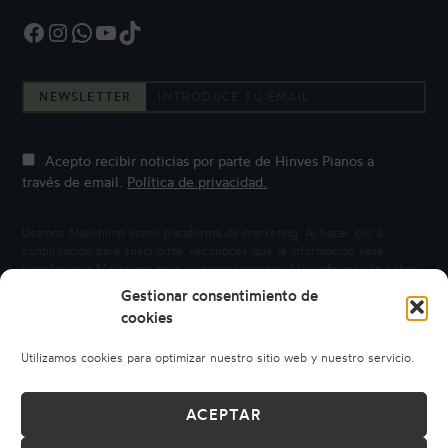
Facebook
Instagram
WhatsApp
YouTube
TikTok
NEWSLETTER
Acepto recibir noticias por parte de Hinves Pianos a
través de email.
Política de privacidad.
Usamos Mailchimp como plataforma de marketing. Al hacer clic a
continuación para suscribirte, reconoces que la información será
transferida a Mailchimp para su procesamiento.
Más información sobre
la privacidad de Mailchimp.
Gestionar consentimiento de
cookies
Utilizamos cookies para optimizar nuestro sitio web y nuestro servicio.
ACEPTAR