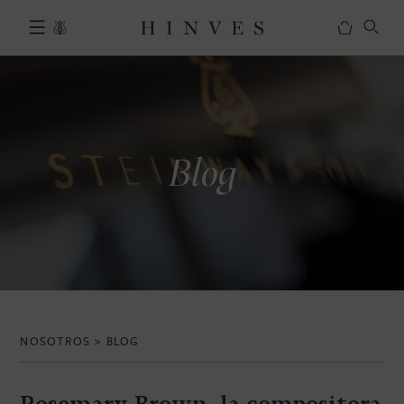
S
a
l
PIANOS
t
a
r
NUEVOS
a
Blog
l
OUTLET
c
REESTRENO
o
n
ALQUILER CON OPCIÓN A
t
COMPRA
e
MARCAS
n
i
SERVICIOS
d
NOSOTROS
>
BLOG
o
ALQUILER PARA CONCIERTOS
Rosemary Brown, la compositora