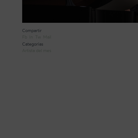
Compartir
Fb
In
Tw
Mail
Categorías
Artista del mes