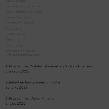
Pianos König
Pianos para Conciertos
Pianos Steinway & Sons
Pianos Verticales
Reparación pianos
Reportajes
Santa Cecilia
Sin categoría
Sistema Silent
Traslados de pianos
ÚLTIMAS ENTRADAS
Artista del mes: Natalia Labourdette y Victoria Guerrero
6 agosto, 2026
Schubert en habitaciones diminutas
23 julio, 2026
Artista del mes: Daniel Pinteño
6 julio, 2026