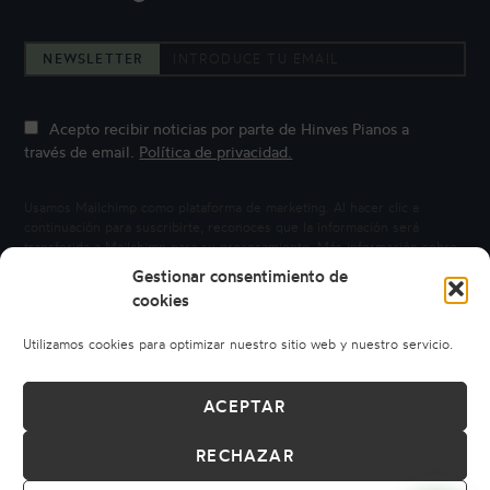
NEWSLETTER
Acepto recibir noticias por parte de Hinves Pianos a
través de email.
Política de privacidad.
Usamos Mailchimp como plataforma de marketing. Al hacer clic a
continuación para suscribirte, reconoces que la información será
transferida a Mailchimp para su procesamiento.
Más información sobre
la privacidad de Mailchimp.
Gestionar consentimiento de
cookies
Utilizamos cookies para optimizar nuestro sitio web y nuestro servicio.
ACEPTAR
RECHAZAR
© 2026 HINVES PIANOS