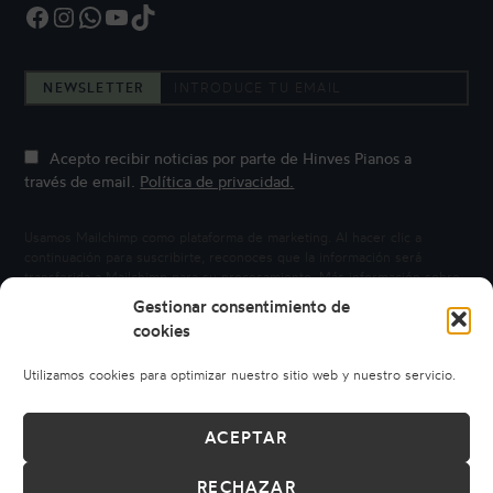
Facebook
Instagram
WhatsApp
YouTube
TikTok
NEWSLETTER
Acepto recibir noticias por parte de Hinves Pianos a
través de email.
Política de privacidad.
Usamos Mailchimp como plataforma de marketing. Al hacer clic a
continuación para suscribirte, reconoces que la información será
transferida a Mailchimp para su procesamiento.
Más información sobre
la privacidad de Mailchimp.
Gestionar consentimiento de
cookies
Utilizamos cookies para optimizar nuestro sitio web y nuestro servicio.
ACEPTAR
RECHAZAR