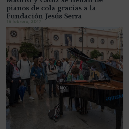
TRANSPORTE Y ALMACENAJE
pianos de cola gracias a la
Fundación Jesús Serra
MANTENIMIENTO Y TASACIÓN
15 febrero, 2017
SISTEMA SILENT
RESTAURACIÓN
NOSOTROS
HISTORIA
EQUIPO
MEDIOS
SHOWROOMS
BLOG