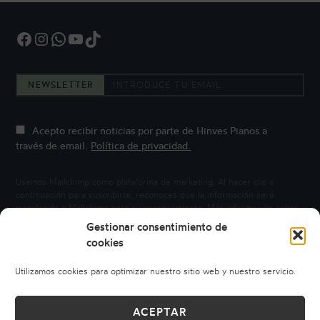
Facebook
Instagram
WhatsApp
YouTube
TikTok
NEWSLETTER
Acepto recibir noticias por parte de Hinves Pianos a
través de email.
Política de privacidad.
Usamos Mailchimp como plataforma de marketing. Al hacer clic a
continuación para suscribirte, reconoces que la información será
transferida a Mailchimp para su procesamiento.
Más información sobre
la privacidad de Mailchimp.
Gestionar consentimiento de
cookies
Utilizamos cookies para optimizar nuestro sitio web y nuestro servicio.
ACEPTAR