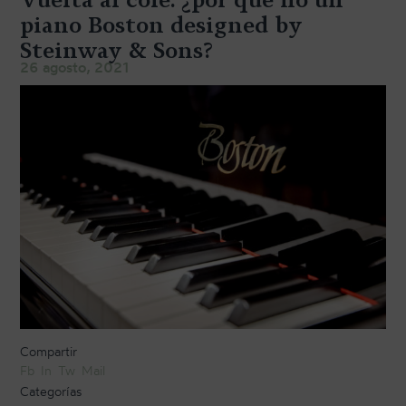
TRANSPORTE Y ALMACENAJE
piano Boston designed by
Steinway & Sons?
MANTENIMIENTO Y TASACIÓN
26 agosto, 2021
SISTEMA SILENT
RESTAURACIÓN
NOSOTROS
HISTORIA
EQUIPO
MEDIOS
SHOWROOMS
BLOG
Compartir
Fb
In
Tw
Mail
Categorías