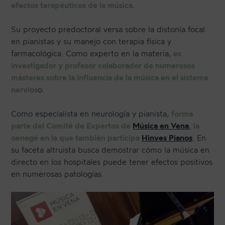
efectos terapéuticos de la música
.
Su proyecto predoctoral versa sobre la distonía focal
en pianistas y su manejo con terapia física y
farmacológica. Como experto en la materia,
es
investigador y profesor colaborador de numerosos
másteres sobre la influencia de la música en el sistema
nervios
o.
Como especialista en neurología y pianista,
forma
parte del Comité de Expertos de
Música en Vena
, la
oenegé en la que también participa
Hinves Pianos
. En
su faceta altruista busca demostrar cómo la música en
directo en los hospitales puede tener efectos positivos
en numerosas patologías.