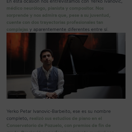
En esta ocasión nos entrevistamos con Yerko Ivanovic,
médico neurólogo, pianista y compositor. Nos
sorprende y nos admira que, pese a su juventud,
cuente con dos trayectorias profesionales tan
CONTACTO
complejas
y aparentemente diferentes entre sí.
NEWSLETTER
Yerko Petar Ivanovic-Barbeito, ese es su nombre
completo, r
ealizó sus estudios de piano en el
Conservatorio de Pozuelo, con premios de fin de