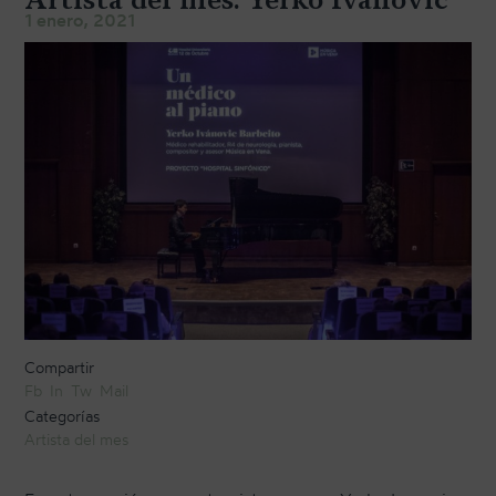
TRANSPORTE Y ALMACENAJE
1 enero, 2021
MANTENIMIENTO Y TASACIÓN
SISTEMA SILENT
RESTAURACIÓN
NOSOTROS
HISTORIA
EQUIPO
MEDIOS
Compartir
SHOWROOMS
Fb
In
Tw
Mail
Categorías
BLOG
Artista del mes