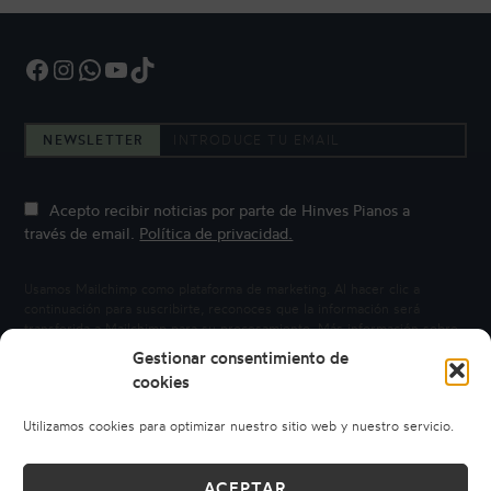
Facebook
Instagram
WhatsApp
YouTube
TikTok
NEWSLETTER
Acepto recibir noticias por parte de Hinves Pianos a
través de email.
Política de privacidad.
Usamos Mailchimp como plataforma de marketing. Al hacer clic a
continuación para suscribirte, reconoces que la información será
transferida a Mailchimp para su procesamiento.
Más información sobre
la privacidad de Mailchimp.
Gestionar consentimiento de
cookies
Utilizamos cookies para optimizar nuestro sitio web y nuestro servicio.
ACEPTAR